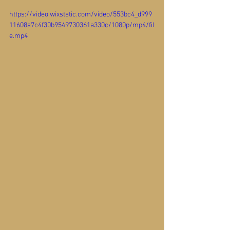
https://video.wixstatic.com/video/553bc4_d999
11608a7c4f30b9549730361a330c/1080p/mp4/fil
e.mp4