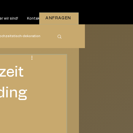
ANFRAGEN
r wir sind!
Kontakt
ochzeitstisch-dekoration
zeiten
2026
zeit
ding