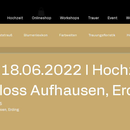
Hochzeit
Onlineshop
Workshops
Trauer
Event
We
utstrauß
Blumenlexikon
Farbwelten
Trauungsfloristik
H
Hochzeitsreportagen
Styled Shooting
Highlights
Hoch
- 18.06.2022 I Hoch
22
2021
2020
Blog Beitrag
loss Aufhausen, Er
25
sen, Erding