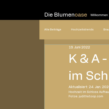
Die Blumen
oase
Willkommen
Alle Beiträge
Hochzeitstrends
Bra
19. Juni 2022
Hochzeitsplanung
Hochzeitsstile
K & A 
2025
2024
2023
20
im Sch
Aktualisiert:
24. Jan. 20
Hochzeit im Schloss Aufhau
Fotos: 
judithstoop.com