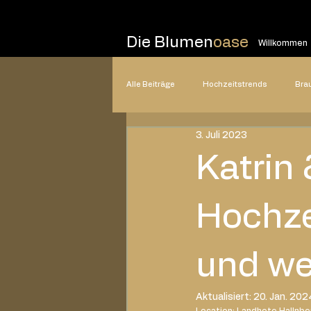
Die Blumen
oase
Willkommen
Alle Beiträge
Hochzeitstrends
Bra
3. Juli 2023
Hochzeitsplanung
Hochzeitsstile
Katrin 
2025
2024
2023
20
Hochze
und we
Aktualisiert:
20. Jan. 202
Location: Landhote Hallnbe