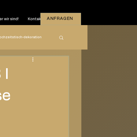
ANFRAGEN
r wir sind!
Kontakt
ochzeitstisch-dekoration
zeiten
2026
 I
se