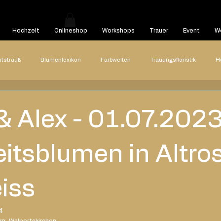
Hochzeit
Onlineshop
Workshops
Trauer
Event
We
utstrauß
Blumenlexikon
Farbwelten
Trauungsfloristik
H
Hochzeitsreportagen
Styled Shooting
Highlights
Hoch
& Alex - 01.07.2023
22
2021
2020
Blog Beitrag
itsblumen in Altro
iss
4
rg, Walpertskirchen