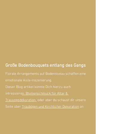
Große Bodenbouquets entlang des Gangs
Florale Arrangements auf Bodenniveau schaffen eine 
emotionale Aisle-Inszenierung.
Dieser Blog artikel könnte Dich hierzu auch 
intressiere
n  Blumenschmuck für Altar & 
Trauungsdekoration
 oder aber du schaust dir unsere 
Seite über 
Traubögen und Kirchlicher Dekoration
 an