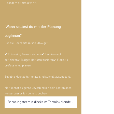
– sondern stimmig wirkt.
 Wann solltest du mit der Planung 
beginnen?
Für die Hochzeitssaison 2026 gilt:
✔ Frühzeitig Termin sichern✔ Farbkonzept 
definieren✔ Budget klar strukturieren✔ Floristik 
professionell planen
Beliebte Hochzeitsmonate sind schnell ausgebucht.
hier kannst du gerne unverbindlich dein kostenloses 
Konzetpgespräch bei uns buchen
Beratungstermin direkt im Terminkalender buchen