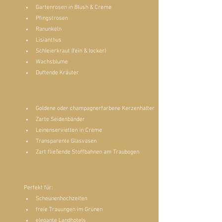
Gartenrosen in Blush & Creme
Pfingstrosen
Ranunkeln
Lisianthus
Schleierkraut (fein & locker)
Wachsblume
Duftende Kräuter
Goldene oder champagnerfarbene Kerzenhalter
Zarte Seidenbänder
Leinenservietten in Creme
Transparente Glasvasen
Zart fließende Stoffbahnen am Traubogen
Perfekt für:
Scheunenhochzeiten
freie Trauungen im Grünen
elegante Landhotels