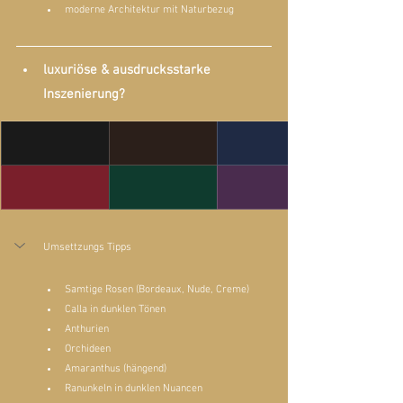
moderne Architektur mit Naturbezug
luxuriöse & ausdrucksstarke 
Inszenierung?
Umsettzungs Tipps
Samtige Rosen (Bordeaux, Nude, Creme)
Calla in dunklen Tönen
Anthurien
Orchideen
Amaranthus (hängend)
Ranunkeln in dunklen Nuancen