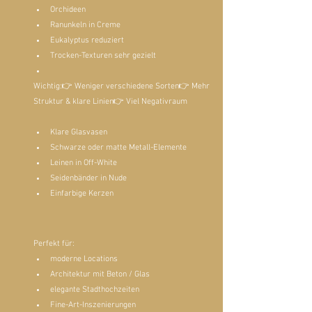
Orchideen
Ranunkeln in Creme
Eukalyptus reduziert
Trocken-Texturen sehr gezielt
Wichtig:👉 Weniger verschiedene Sorten👉 Mehr 
Struktur & klare Linien👉 Viel Negativraum
Klare Glasvasen
Schwarze oder matte Metall-Elemente
Leinen in Off-White
Seidenbänder in Nude
Einfarbige Kerzen
Perfekt für:
moderne Locations
Architektur mit Beton / Glas
elegante Stadthochzeiten
Fine-Art-Inszenierungen