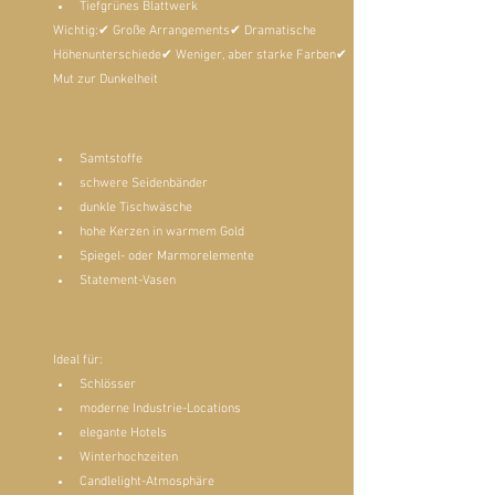
Tiefgrünes Blattwerk
Wichtig:✔ Große Arrangements✔ Dramatische 
Höhenunterschiede✔ Weniger, aber starke Farben✔ 
Mut zur Dunkelheit
Samtstoffe
schwere Seidenbänder
dunkle Tischwäsche
hohe Kerzen in warmem Gold
Spiegel- oder Marmorelemente
Statement-Vasen
Ideal für:
Schlösser
moderne Industrie-Locations
elegante Hotels
Winterhochzeiten
Candlelight-Atmosphäre