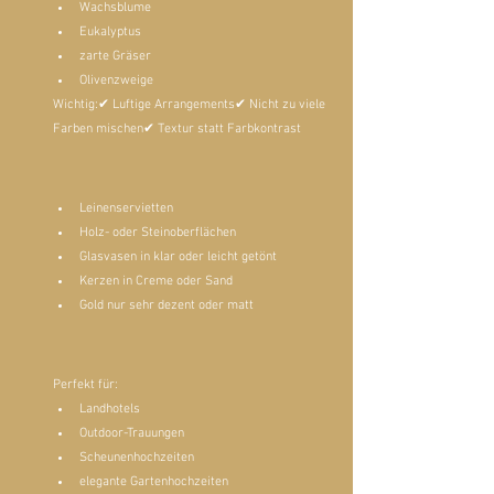
Wachsblume
Eukalyptus
zarte Gräser
Olivenzweige
Wichtig:✔ Luftige Arrangements✔ Nicht zu viele 
Farben mischen✔ Textur statt Farbkontrast
Leinenservietten
Holz- oder Steinoberflächen
Glasvasen in klar oder leicht getönt
Kerzen in Creme oder Sand
Gold nur sehr dezent oder matt
Perfekt für:
Landhotels
Outdoor-Trauungen
Scheunenhochzeiten
elegante Gartenhochzeiten