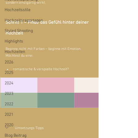
sondern einzigartig wirkt.
Hochzeitsstile
Hochzeitsreportagen
Schritt 1 – Finde das Gefühl hinter deiner 
Styled Shooting
Hochzeit
Highlights
Beginne nicht mit Farben – beginne mit Emotion.
Hochzeiten
Möchtest du eine:
2026
romantische & verspielte Hochzeit?
2025
2024
2023
2022
2021
2020
Umsetzungs Tipps
Blog Beitrag