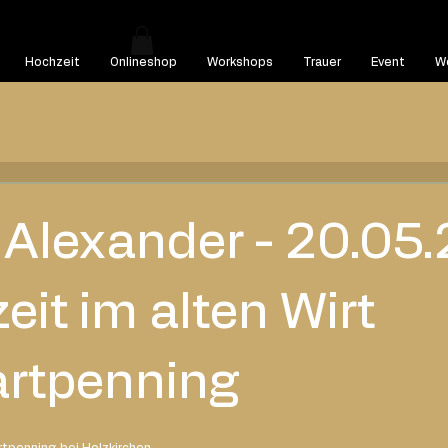
Hochzeit
Onlineshop
Workshops
Trauer
Event
We
 Alexander - 20.05
eit im alten Wirt
rtpenning
artpenning bei Holzkirchen