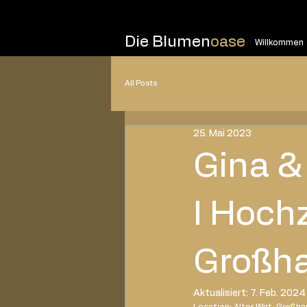
Die Blumen
oase
Willkommen
All Posts
25. Mai 2023
Gina &
I Hochz
Großha
Aktualisiert:
7. Feb. 2024
Location: Alter Wirt, Großh