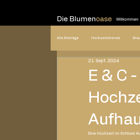
Die Blumen
oase
Willkommen
Alle Beiträge
Hochzeitstrends
Bra
21. Sept. 2024
Hochzeitsplanung
Hochzeitsstile
E & C -
2025
2024
2023
20
Hochze
Aufha
Eine Hochzeit im Schloss A