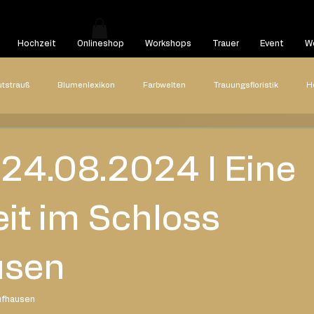
Hochzeit
Onlineshop
Workshops
Trauer
Event
We
utstrauß
Blumenlexikon
Farbwelten
Trauungsfloristik
H
Hochzeitsreportagen
Styled Shooting
Highlights
Hoch
 24.08.2024 I Eine
22
2021
2020
Blog Beitrag
it im Schloss
usen
ufhausen