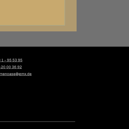
1 - 95 53 95
-20 00 36 92
menoase@gmx.de
K - 06.12.2025 I
rlicher Standesamt-
tstrauß in Weiß & Grün
dern und winterlich