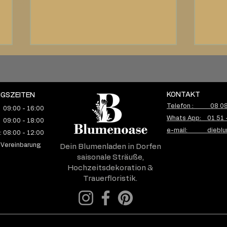
KONTAKT
GSZEITEN
Telefon : 08 08 
 09:00 - 16:00
Whats App: 01 51 
 09:00 - 18:00
e-mail: dieblu
 08:00 - 12:00
10.04.2026 - M & M I
L & 
 Vereinbarung
Dein Blumenladen in Dorfen
Hochzeit auf
Natü
saisonale Sträuße,
Frauenchiemsee – María &
Brau
Hochzeitsdekoration &
Max aus Berlin sagen Ja am
– mo
Trauerfloristik.
Chiemsee