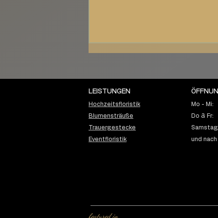
LEISTUNGEN
ÖFFNUN
Hochzeitsfloristik
Mo - Mi:
Blumensträuße
Do & Fr:
Trauergestecke
Samstag:
Romantische
Eventfloristik
und nach
Regenhochzeit mit
Brautstrauß in Weiß &
Hellblau
featured in