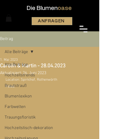
Die Blumen
oase
ANFRAGEN
Beitrag
Alle Beiträge
1. Mai 2023
Alle Beiträge
Carolin & Martin - 28.04.2023
Aktualisiert:
26. Juni 2023
Hochzeitstrends
Location: Spirklhof, Rothenwörth
Brautstrauß
Fotos: 
Blumenlexikon
Farbwelten
Trauungsfloristik
Hochzeitstisch-dekoration
Hochzeitsplanung