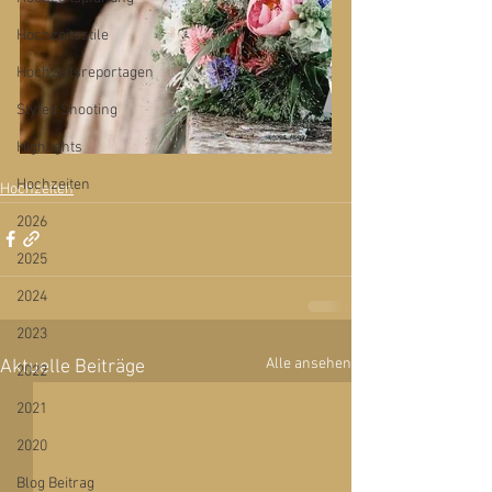
Hochzeitsstile
Hochzeitsreportagen
Styled Shooting
Highlights
Hochzeiten
Hochzeiten
2026
2025
2024
2023
Alle ansehen
Aktuelle Beiträge
2022
2021
2020
Blog Beitrag