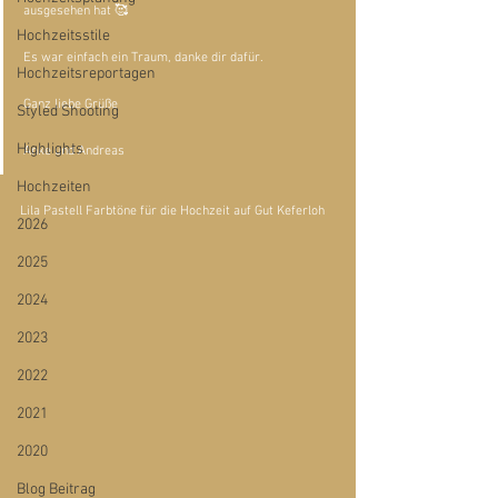
ausgesehen hat 🥰
Hochzeitsstile
Es war einfach ein Traum, danke dir dafür.
Hochzeitsreportagen
Ganz liebe Grüße 
Styled Shooting
Highlights
Anke und Andreas 
Hochzeiten
Lila Pastell Farbtöne für die Hochzeit auf Gut Keferloh
2026
2025
2024
2023
2022
2021
2020
Blog Beitrag