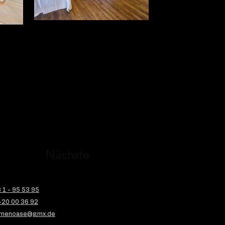
Nächste
1 - 95 53 95
-20 00 36 92
menoase@gmx.de