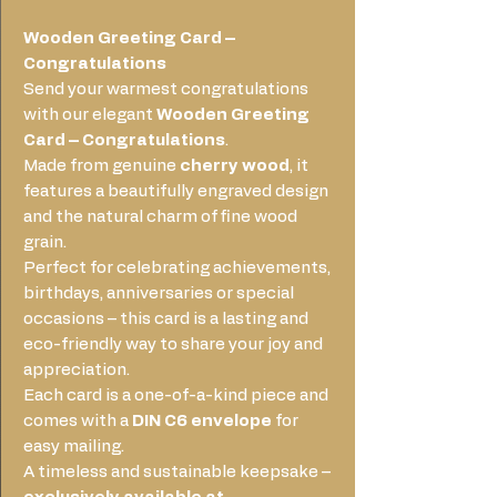
Wooden Greeting Card –
Congratulations
Send your warmest congratulations
with our elegant
Wooden Greeting
Card – Congratulations
.
Made from genuine
cherry wood
, it
features a beautifully engraved design
and the natural charm of fine wood
grain.
Perfect for celebrating achievements,
birthdays, anniversaries or special
occasions – this card is a lasting and
eco-friendly way to share your joy and
appreciation.
Each card is a one-of-a-kind piece and
comes with a
DIN C6 envelope
for
easy mailing.
A timeless and sustainable keepsake –