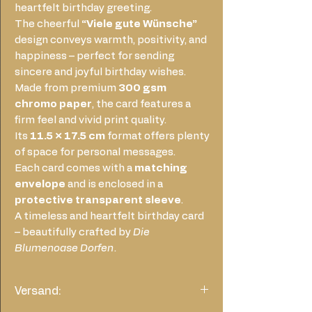
heartfelt birthday greeting.
The cheerful
“Viele gute Wünsche”
design conveys warmth, positivity, and
happiness – perfect for sending
sincere and joyful birthday wishes.
Made from premium
300 gsm
chromo paper
, the card features a
firm feel and vivid print quality.
Its
11.5 × 17.5 cm
format offers plenty
of space for personal messages.
Each card comes with a
matching
envelope
and is enclosed in a
protective transparent sleeve
.
A timeless and heartfelt birthday card
– beautifully crafted by
Die
Blumenoase Dorfen
.
Versand: