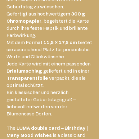
Geburtstag zu wünschen.
Gefertigt aus hochwertigem
300 g
Chromopapier
, begeistert die Karte
durch ihre feste Haptik und brillante
Farbwirkung.
Mit dem Format
11,5 × 17,5 cm
bietet
sie ausreichend Platz für persönliche
Worte und Glückwünsche.
Jede Karte wird mit einem passenden
Briefumschlag
geliefert und in einer
Transparentfolie
verpackt, die sie
optimal schützt.
Ein klassischer und herzlich
gestalteter Geburtstagsgruß –
liebevoll entworfen von der
Blumenoase Dorfen.
The
LUMA double card – Birthday |
Many Good Wishes
is a classic and