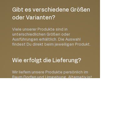
Gibt es verschiedene Größen
oder Varianten?
Viele unserer Produkte sind in
unterschiedlichen Größen oder
Ausführungen erhältlich. Die Auswahl
findest Du direkt beim jeweiligen Produkt.
Wie erfolgt die Lieferung?
Wir liefern unsere Produkte persönlich im
Raum Dorfen und Umgebung. Alternativ ist
auch eine Abholung vor Ort möglich.
Kann ich ein Wunschdatum
auswählen?
Ja, im Bestellprozess kannst Du Deinen
gewünschten Liefer- oder Abholtermin
auswählen.