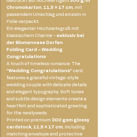
Gedruckt auf hochwertigem
300 g/m²
Chromokarton
,
11,5 × 17 cm
, mit
passendem Umschlag und einzeln in
Folie verpackt.
Ein eleganter Hochzeitsgruß mit
klassischem Charme –
exklusiv bei
der Blumenoase Dorfen
.
Folding Card – Wedding
Congratulations
A touch of timeless romance: The
“Wedding Congratulations”
card
features a graceful vintage-style
wedding couple with delicate details
and elegant typography. Soft tones
and subtle design elements create a
heartfelt and sophisticated greeting
for the newlyweds.
Printed on premium
300 gsm glossy
cardstock
,
11.5 × 17 cm
, including
matching envelope and protective