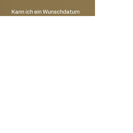
Kann ich ein Wunschdatum
auswählen?
Ja, im Bestellprozess kannst Du Deinen
gewünschten Liefer- oder Abholtermin
auswählen.
Kann ich meine Bestellung
mit einer Karte oder einem
Geschenk ergänzen?
Ja, Du kannst Deine Bestellung mit einer
passenden Grußkarte oder weiteren
Geschenkideen erweitern.