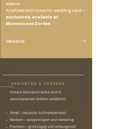
sleeve.
A refined and romantic wedding card –
exclusively available at
Blumenoase Dorfen
.
Versand:
Nur Karte: wählen Sie bitte im Warenkorb
die Versandkosten von 1,45€
VARIANTEN & GRÖSSEN
Unsere Blumensträuße sind in
verschiedenen Größen erhältlich:
Small – dezente Aufmerksamkeit
Medium – ausgewogen und vielseitig
Premium – großzügig und wirkungsvoll