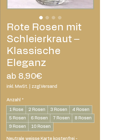
Rote Rosen mit
Schleierkraut –
Klassische
Eleganz
Sale-
ab
8,90€
Preis
inkl. MwSt.
|
zzgl.Versand
Anzahl
*
1 Rose
2 Rosen
3 Rosen
4 Rosen
5 Rosen
6 Rosen
7 Rosen
8 Rosen
9 Rosen
10 Rosen
Neutrale weisse Karte kostenfrei -