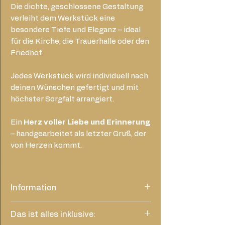
Die dichte, geschlossene Gestaltung
verleiht dem Werkstück eine
besondere Tiefe und Eleganz – ideal
für die Kirche, die Trauerhalle oder den
Friedhof.
Jedes Werkstück wird individuell nach
deinen Wünschen gefertigt und mit
höchster Sorgfalt arrangiert.
Ein
Herz voller Liebe und Erinnerung
– handgearbeitet als letzter Gruß, der
von Herzen kommt.
Information
Dieses Foto des Arrangements dient
Das ist alles inklusive:
lediglich als ungefähres Beispiel. Abhängig