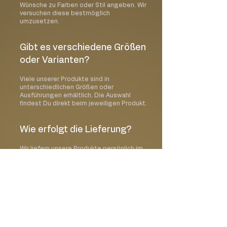
Wünsche zu Farben oder Stil angeben. Wir
versuchen diese bestmöglich
umzusetzen.
Gibt es verschiedene Größen
oder Varianten?
Viele unserer Produkte sind in
unterschiedlichen Größen oder
Ausführungen erhältlich. Die Auswahl
findest Du direkt beim jeweiligen Produkt.
Wie erfolgt die Lieferung?
Wir liefern unsere Produkte persönlich im
Raum Dorfen und Umgebung. Alternativ ist
auch eine Abholung vor Ort möglich.
Kann ich ein Wunschdatum
auswählen?
Ja, im Bestellprozess kannst Du Deinen