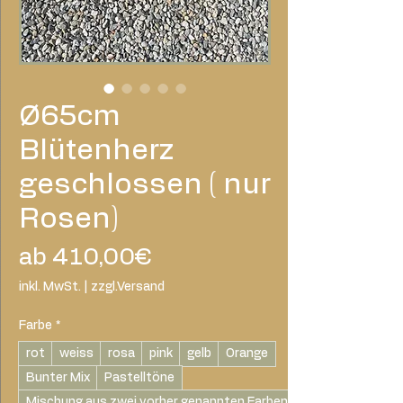
Ø65cm
Blütenherz
geschlossen ( nur
Rosen)
Sale-
ab
410,00€
Preis
inkl. MwSt.
|
zzgl.Versand
Farbe
*
rot
weiss
rosa
pink
gelb
Orange
Bunter Mix
Pastelltöne
Mischung aus zwei vorher genannten Farben