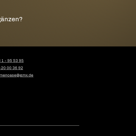
rgänzen?
1 - 95 53 95
-20 00 36 92
menoase@gmx.de