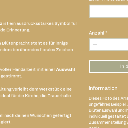
z
ist ein ausdrucksstarkes Symbol für
nde Erinnerung.
Anzahl
*
 Blütenpracht steht es für innige
onders berührendes florales Zeichen
In 
evoller Handarbeit mit einer
Auswahl
abgestimmt.
Information
altung verleiht dem Werkstück eine
deal für die Kirche, die Trauerhalle
Dieses Foto des Arra
ungefähres Beispiel.
Blütenauswahl und I
ell nach deinen Wünschen gefertigt
individuell gestaltet 
giert.
Zusammenstellung var