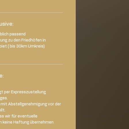
lusive:
rblich passend
rung zu den Friedhöfen in
iet ( bis 30km Umkreis)
e:
gt per Expresszustellung
ages.
d mit Abstellgenehmigung vor der
lt.
s wir für eventuelle
n keine Haftung übernehmen