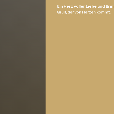
Ein
Herz voller Liebe und Eri
Gruß, der von Herzen kommt.