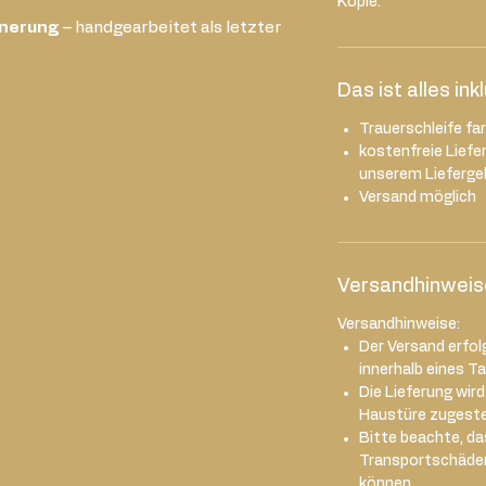
Kopie.
nnerung
– handgearbeitet als letzter
Das ist alles ink
Trauerschleife fa
kostenfreie Liefe
unserem Liefergeb
Versand möglich
Versandhinweis
Versandhinweise:
Der Versand erfol
innerhalb eines T
Die Lieferung wir
Haustüre zugestel
Bitte beachte, das
Transportschäde
können.