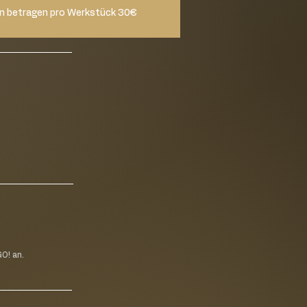
n betragen pro Werkstück 30€
O! an.