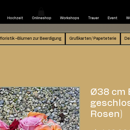
Hochzeit
Onlineshop
Workshops
Trauer
Event
We
floristik –Blumen zur Beerdigung
Grußkarten/ Papeteterie
De
Ø38 cm 
geschlos
Rosen)