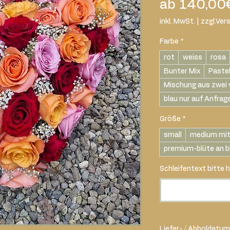
ab
140,00
inkl. MwSt.
|
zzgl.Ver
Farbe
*
rot
weiss
rosa
Bunter Mix
Paste
Mischung aus zwei 
blau nur auf Anfrag
Größe
*
small
medium mit
premium-blüte an b
Schleifentext bitte h
Liefer- / Abholdatum 