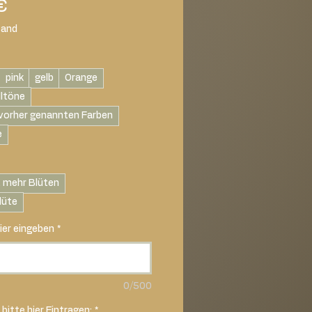
Sale-
€
Preis
sand
pink
gelb
Orange
lltöne
vorher genannten Farben
e
 mehr Blüten
lüte
ier eingeben
*
0/500
bitte hier Eintragen:
*