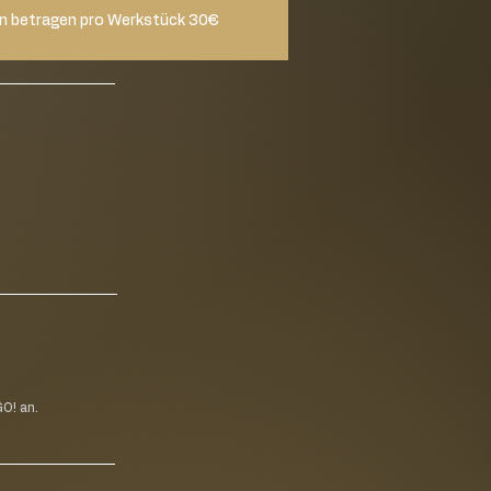
n betragen pro Werkstück 30€
O! an.