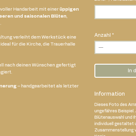
evoller Handarbeit mit einer
üppigen
eeren und saisonalen Blüten
,
.
Anzahl
*
altung verleiht dem Werkstück eine
deal für die Kirche, die Trauerhalle
ell nach deinen Wünschen gefertigt
In 
giert.
nnerung
– handgearbeitet als letzter
Information
Dieses Foto des Arra
ungefähres Beispiel.
Blütenauswahl und I
individuell gestaltet 
Zusammenstellung var