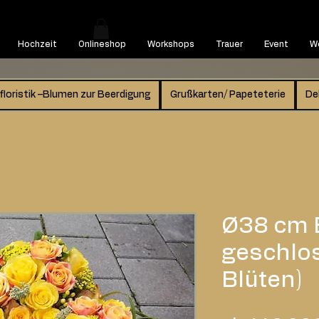
Hochzeit
Onlineshop
Workshops
Trauer
Event
We
floristik –Blumen zur Beerdigung
Grußkarten/ Papeteterie
De
Ø38 cm 
geschlos
Blüten)