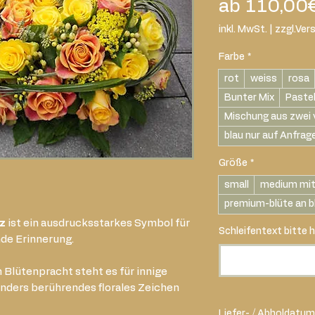
ab
110,00
inkl. MwSt.
|
zzgl.Ver
Farbe
*
rot
weiss
rosa
Bunter Mix
Paste
Mischung aus zwei 
blau nur auf Anfrag
Größe
*
small
medium mit
premium-blüte an b
z
ist ein ausdrucksstarkes Symbol für
Schleifentext bitte h
nde Erinnerung.
 Blütenpracht steht es für innige
onders berührendes florales Zeichen
Liefer- / Abholdatum 