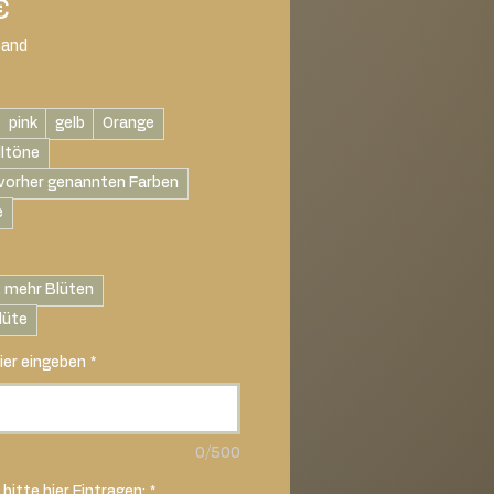
Sale-
€
Preis
sand
pink
gelb
Orange
lltöne
vorher genannten Farben
e
 mehr Blüten
lüte
ier eingeben
*
0/500
bitte hier Eintragen:
*