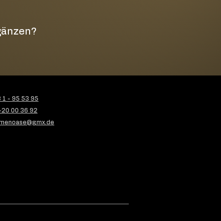
rgänzen?
1 - 95 53 95
-20 00 36 92
menoase@gmx.de