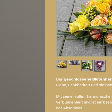
Das
geschlossene Blütenher
Liebe, Dankbarkeit und bleibe
Mit seiner vollen, harmonischen
Verbundenheit und ist ein bes
des Abschieds.