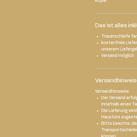
Kopie.
Das ist alles ink
Trauerschleife fa
kostenfreie Liefe
unserem Liefergeb
Versand möglich
Versandhinweis
Versandhinweise:
Der Versand erfol
innerhalb eines T
Die Lieferung wir
Haustüre zugestel
Bitte beachte, das
Transportschäde
können.