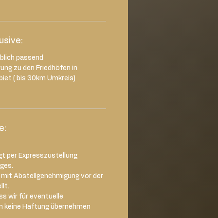
lusive:
rblich passend
rung zu den Friedhöfen in
iet ( bis 30km Umkreis)
e:
gt per Expresszustellung
ages.
d mit Abstellgenehmigung vor der
lt.
s wir für eventuelle
n keine Haftung übernehmen