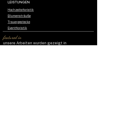
LEISTUNGEN
Hochzeitsfloristik
Blumensträuße
Trauergestecke
Eventfloristik
featured in
unsere Arbeiten wurden gezeigt in
Impressum
Datenschutzerklärung