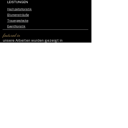
LEISTUNGEN
Hochzeitsfloristik
Blumensträuße
Trauergestecke
Eventfloristik
featured in
unsere Arbeiten wurden gezeigt in
Impressum
Datenschutzerklärung