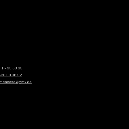
1 - 95 53 95
-20 00 36 92
menoase@gmx.de