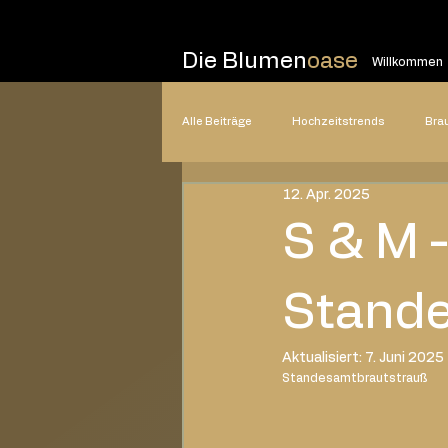
Die Blumen
oase
Willkommen
Alle Beiträge
Hochzeitstrends
Bra
12. Apr. 2025
Hochzeitsplanung
Hochzeitsstile
S & M 
2025
2024
2023
20
Stande
Aktualisiert:
7. Juni 2025
Standesamtbrautstrauß