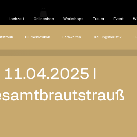
Hochzeit
Onlineshop
Workshops
Trauer
Event
We
utstrauß
Blumenlexikon
Farbwelten
Trauungsfloristik
H
Hochzeitsreportagen
Styled Shooting
Highlights
Hoch
- 11.04.2025 I
22
2021
2020
Blog Beitrag
samtbrautstrauß