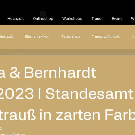
Hochzeit
Onlineshop
Workshops
Trauer
Event
We
utstrauß
Blumenlexikon
Farbwelten
Trauungsfloristik
H
Hochzeitsreportagen
Styled Shooting
Highlights
Hoch
a & Bernhardt
22
2021
2020
Blog Beitrag
2023 I Standesamt
trauß in zarten Far
4
zarten Farben