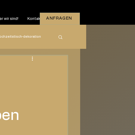
ANFRAGEN
r wir sind!
Kontakt
ochzeitstisch-dekoration
zeiten
2026
ben