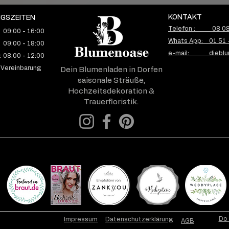
KONTAKT
GSZEITEN
Telefon : 08 08 
 09:00 - 16:00
Whats App: 01 51 
 09:00 - 18:00
e-mail: dieblu
 08:00 - 12:00
10.04.2026 - M & M I
L & 
 Vereinbarung
Dein Blumenladen in Dorfen
Hochzeit auf
Natü
saisonale Sträuße,
Frauenchiemsee – María &
Brau
Hochzeitsdekoration &
Max aus Berlin sagen Ja am
– mo
Trauerfloristik.
Chiemsee
Do 
Impressum
Datenschutzerklärung
AGB