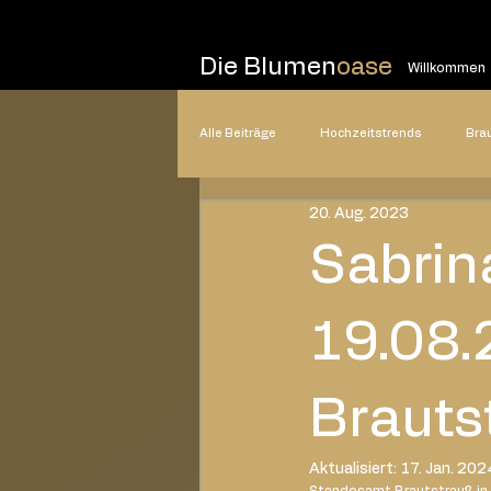
Die Blumen
oase
Willkommen
Alle Beiträge
Hochzeitstrends
Bra
20. Aug. 2023
Hochzeitsplanung
Hochzeitsstile
Sabrin
2025
2024
2023
20
19.08.
Brauts
Aktualisiert:
17. Jan. 202
Standesamt Brautstrauß in 