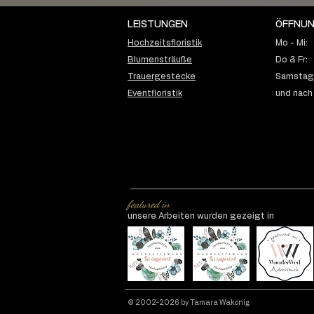
LEISTUNGEN
ÖFFNUN
Hochzeitsfloristik
Mo - Mi:
Blumensträuße
Do & Fr:
Trauergestecke
Samstag:
Romantische
Eventfloristik
und nach
Regenhochzeit mit
Brautstrauß in Weiß &
Hellblau
featured in
unsere Arbeiten wurden gezeigt in
© 2002-2026 by Tamara Wakonig