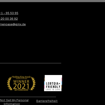
1 - 95 53 95
-20 00 36 92
menoase@gmx.de
K - 06.12.2025 I
rlicher Standesamt-
tstrauß in Weiß & Grün
dern und winterlich
Not Sell My Personal
Barrierefreiheit
Information