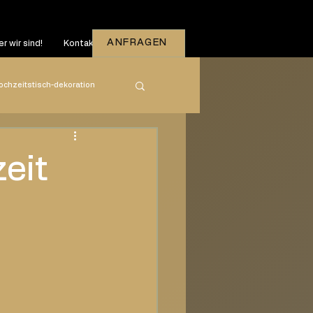
ANFRAGEN
r wir sind!
Kontakt
ochzeitstisch-dekoration
zeiten
2026
eit