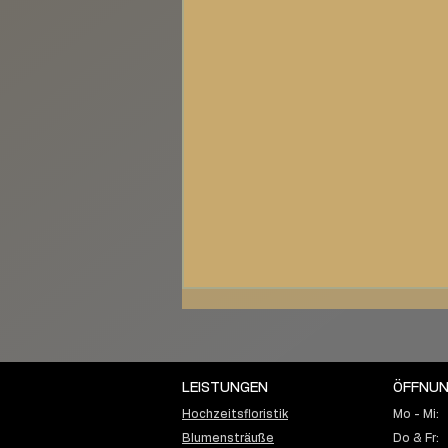
LEISTUNGEN
ÖFFNUN
Hochzeitsfloristik
Mo - Mi:
Blumensträuße
Do & Fr: