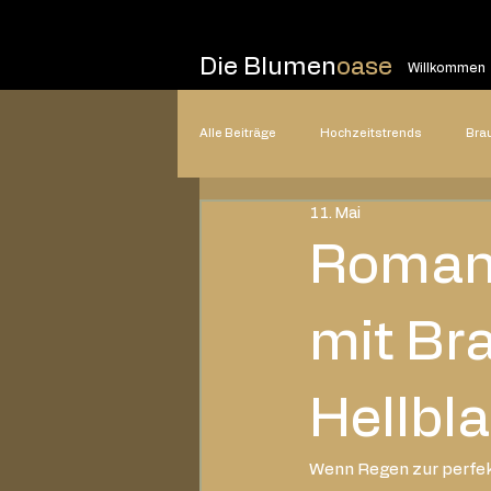
Die Blumen
oase
Willkommen
Alle Beiträge
Hochzeitstrends
Bra
11. Mai
Hochzeitsplanung
Hochzeitsstile
Romant
2025
2024
2023
20
mit Br
Hellbl
Wenn Regen zur perfe