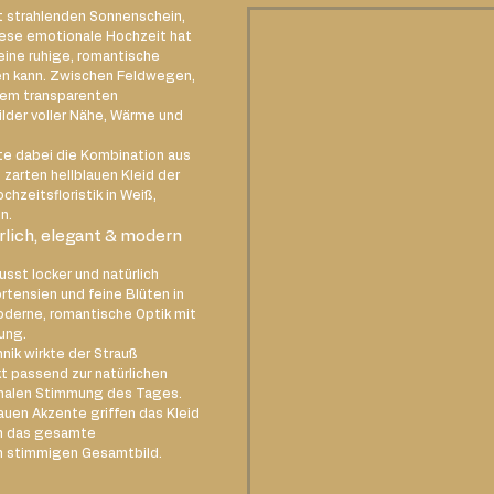
t strahlenden Sonnenschein, 
iese emotionale Hochzeit hat 
ine ruhige, romantische 
n kann. Zwischen Feldwegen, 
nem transparenten 
der voller Nähe, Wärme und 
e dabei die Kombination aus 
 zarten hellblauen Kleid der 
chzeitsfloristik in Weiß, 
n.
rlich, elegant & modern
st locker und natürlich 
tensien und feine Blüten in 
oderne, romantische Optik mit 
ung.
nik wirkte der Strauß 
kt passend zur natürlichen 
alen Stimmung des Tages.
uen Akzente griffen das Kleid 
en das gesamte 
m stimmigen Gesamtbild.