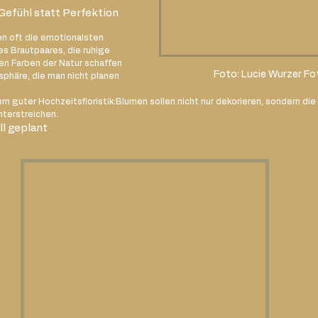
 Gefühl statt Perfektion
n oft die emotionalsten 
s Brautpaares, die ruhige 
n Farben der Natur schaffen 
Foto: Lucie Wurzer Fo
häre, die man nicht planen 
ern guter Hochzeitsfloristik:Blumen sollen nicht nur dekorieren, sondern di
nterstreichen.
ll geplant