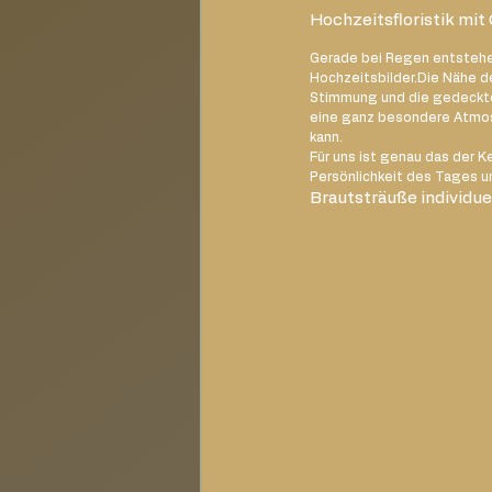
Hochzeitsfloristik mit
Gerade bei Regen entstehe
Hochzeitsbilder.Die Nähe de
Stimmung und die gedeckte
eine ganz besondere Atmosp
kann.
Für uns ist genau das der K
Persönlichkeit des Tages u
Brautsträuße individue