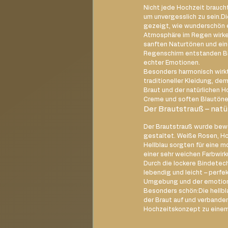
Nicht jede Hochzeit brauch
um unvergesslich zu sein.D
gezeigt, wie wunderschön e
Atmosphäre im Regen wirke
sanften Naturtönen und ei
Regenschirm entstanden Bil
echter Emotionen.
Besonders harmonisch wirkt
traditioneller Kleidung, dem
Braut und der natürlichen Ho
Creme und soften Blautöne
Der Brautstrauß – natü
Der Brautstrauß wurde bewus
gestaltet. Weiße Rosen, Hor
Hellblau sorgten für eine m
einer sehr weichen Farbwirk
Durch die lockere Bindetech
lebendig und leicht – perfe
Umgebung und der emotion
Besonders schön:Die hellbla
der Braut auf und verband
Hochzeitskonzept zu eine