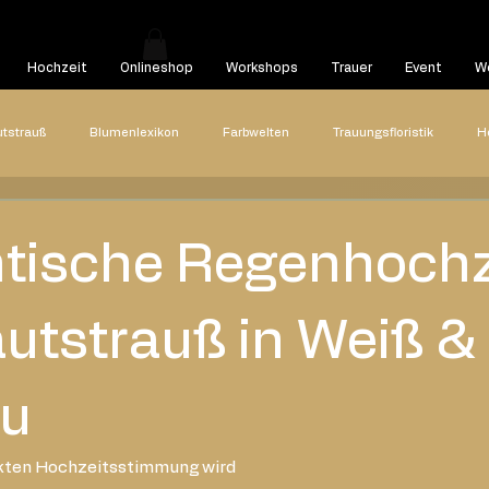
Hochzeit
Onlineshop
Workshops
Trauer
Event
We
utstrauß
Blumenlexikon
Farbwelten
Trauungsfloristik
H
Hochzeitsreportagen
Styled Shooting
Highlights
Hoch
ische Regenhochz
22
2021
2020
Blog Beitrag
autstrauß in Weiß &
au
kten Hochzeitsstimmung wird