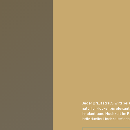
Jeder Brautstrauß wird bei
natürlich-locker bis elega
Ihr plant eure Hochzeit i
individueller Hochzeitsflor