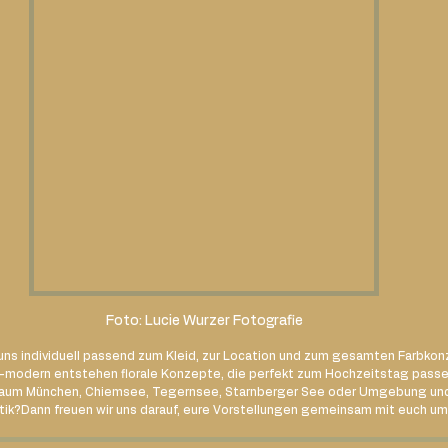
Foto: Lucie Wurzer Fotografie
 uns individuell passend zum Kleid, zur Location und zum gesamten Farbkon
nt-modern entstehen florale Konzepte, die perfekt zum Hochzeitstag passe
m Raum München, Chiemsee, Tegernsee, Starnberger See oder Umgebung und
istik?Dann freuen wir uns darauf, eure Vorstellungen gemeinsam mit euch u