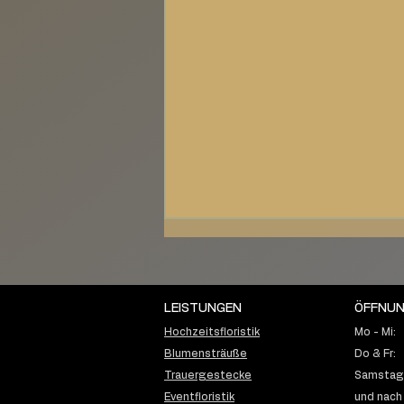
LEISTUNGEN
ÖFFNUN
Hochzeitsfloristik
Mo - Mi:
Blumensträuße
Do & Fr:
Trauergestecke
Samstag:
K & H -28.08.21I Hochzeit
Eventfloristik
und nach