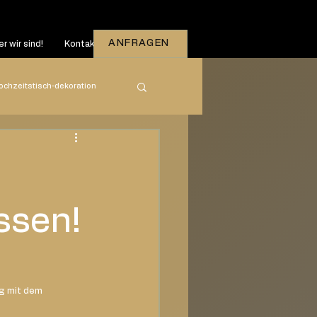
ANFRAGEN
r wir sind!
Kontakt
ochzeitstisch-dekoration
zeiten
2026
ssen!
ng mit dem 