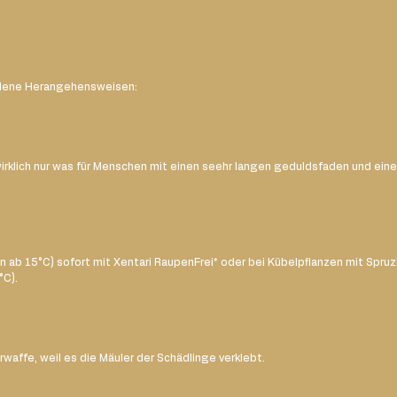
edene Herangehensweisen:
wirklich nur was für Menschen mit einen seehr langen geduldsfaden und einer 
n ab 15°C) sofort mit Xentari RaupenFrei* oder bei Kübelpflanzen mit Spruzi
C). 
affe, weil es die Mäuler der Schädlinge verklebt.