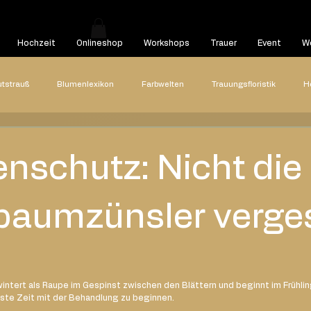
Hochzeit
Onlineshop
Workshops
Trauer
Event
We
utstrauß
Blumenlexikon
Farbwelten
Trauungsfloristik
H
Hochzeitsreportagen
Styled Shooting
Highlights
Hoch
enschutz: Nicht die
22
2021
2020
Blog Beitrag
aumzünsler verge
ntert als Raupe im Gespinst zwischen den Blättern und beginnt im Frühli
hste Zeit mit der Behandlung zu beginnen.