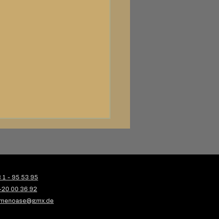
1 - 95 53 95
-20 00 36 92
menoase@gmx.de
engefüllte Kürbis-