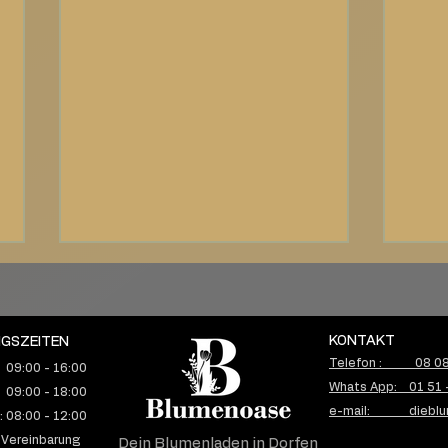
KONTAKT
GSZEITEN
Telefon : 08 08 
 09:00 - 16:00
Whats App: 01 51 
 09:00 - 18:00
e-mail: dieblu
 08:00 - 12:00
Floral Trend Farbe 2022 –
Blum
 Vereinbarung
Dein Blumenladen in Dorfen