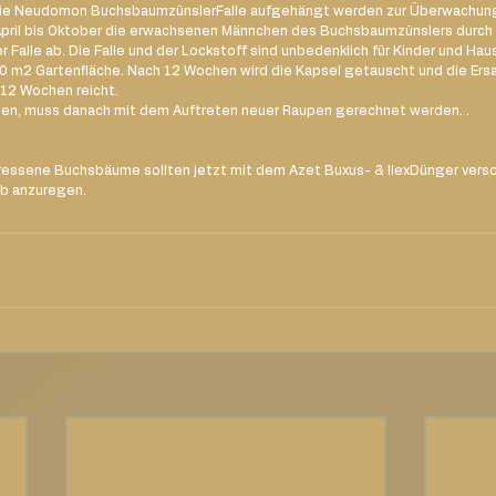
die Neudomon BuchsbaumzünslerFalle aufgehängt werden zur Überwachung 
 April bis Oktober die erwachsenen Männchen des Buchsbaumzünslers durc
 Falle ab. Die Falle und der Lockstoff sind unbedenklich für Kinder und Haus
 200 m2 Gartenfläche. Nach 12 Wochen wird die Kapsel getauscht und die Ers
 12 Wochen reicht. 
en, muss danach mit dem Auftreten neuer Raupen gerechnet werden. . 
essene Buchsbäume sollten jetzt mit dem Azet Buxus- & IlexDünger verso
b anzuregen. 