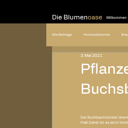
Die Blumen
oase
Willkommen
Alle Beiträge
Hochzeitstrends
Bra
3. Mai 2021
Hochzeitsplanung
Hochzeitsstile
Pflanz
2025
2024
2023
20
Buchsb
Der Buchbaumzünsler überwi
Fraß.Daher ist es jetzt höc