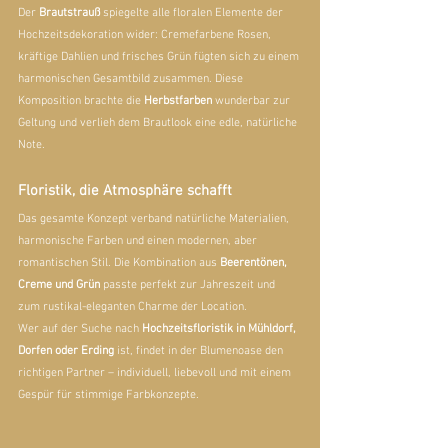
Der 
Brautstrauß
 spiegelte alle floralen Elemente der 
Hochzeitsdekoration wider: Cremefarbene Rosen, 
kräftige Dahlien und frisches Grün fügten sich zu einem 
harmonischen Gesamtbild zusammen. Diese 
Komposition brachte die 
Herbstfarben
 wunderbar zur 
Geltung und verlieh dem Brautlook eine edle, natürliche 
Note.
Floristik, die Atmosphäre schafft
Das gesamte Konzept verband natürliche Materialien, 
harmonische Farben und einen modernen, aber 
romantischen Stil. Die Kombination aus 
Beerentönen, 
Creme und Grün
 passte perfekt zur Jahreszeit und 
zum rustikal-eleganten Charme der Location.
Wer auf der Suche nach 
Hochzeitsfloristik in Mühldorf, 
Dorfen oder Erding
 ist, findet in der Blumenoase den 
richtigen Partner – individuell, liebevoll und mit einem 
Gespür für stimmige Farbkonzepte.