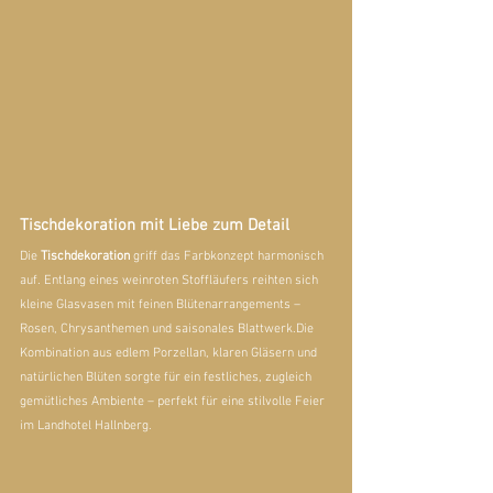
Tischdekoration mit Liebe zum Detail
Die 
Tischdekoration
 griff das Farbkonzept harmonisch 
auf. Entlang eines weinroten Stoffläufers reihten sich 
kleine Glasvasen mit feinen Blütenarrangements – 
Rosen, Chrysanthemen und saisonales Blattwerk.Die 
Kombination aus edlem Porzellan, klaren Gläsern und 
natürlichen Blüten sorgte für ein festliches, zugleich 
gemütliches Ambiente – perfekt für eine stilvolle Feier 
im Landhotel Hallnberg.