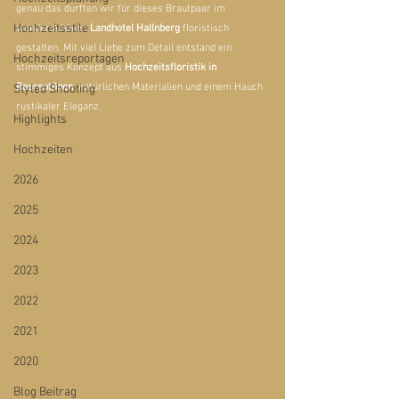
genau das durften wir für dieses Brautpaar im 
Hochzeitsstile
wunderschönen 
Landhotel Hallnberg 
floristisch 
gestalten. Mit viel Liebe zum Detail entstand ein 
Hochzeitsreportagen
stimmiges Konzept aus 
Hochzeitsfloristik in 
Beerentönen
, natürlichen Materialien und einem Hauch 
Styled Shooting
rustikaler Eleganz.
Highlights
Hochzeiten
2026
2025
2024
2023
2022
2021
2020
Blog Beitrag