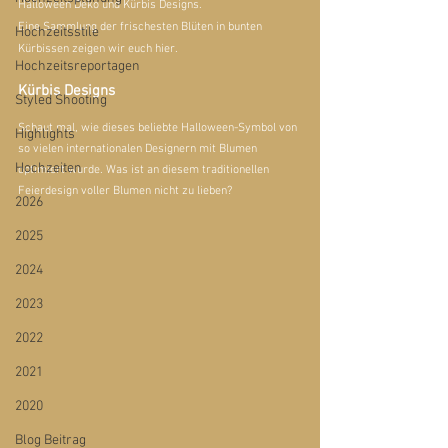
Halloween Deko und Kürbis Designs. 
Eine Sammlung der frischesten Blüten in bunten 
Hochzeitsstile
Kürbissen zeigen wir euch hier.
Hochzeitsreportagen
Kürbis Designs
Styled Shooting
Schaut mal, wie dieses beliebte Halloween-Symbol von 
Highlights
so vielen internationalen Designern mit Blumen 
Hochzeiten
optimiert wurde. Was ist an diesem traditionellen 
Feierdesign voller Blumen nicht zu lieben?
2026
2025
2024
2023
2022
2021
2020
Blog Beitrag