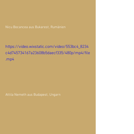
Nicu Bocancea
 aus Bukarest, Rumänien
https://video.wixstatic.com/video/553bc4_8234
c4d745734167a23608b5daecf335/480p/mp4/file
.mp4
Attila Nemeth
 aus Budapest, Ungarn