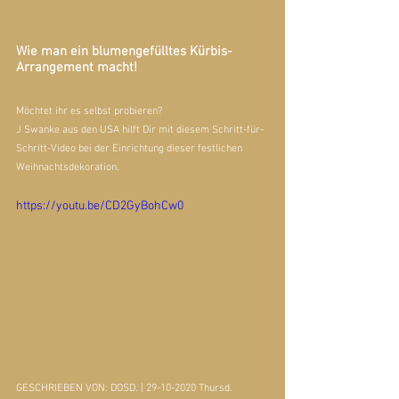
Wie man ein blumengefülltes Kürbis-
Arrangement macht!
Möchtet ihr es selbst probieren? 
J Swanke
 aus den USA hilft Dir mit diesem Schritt-für-
Schritt-Video bei der Einrichtung dieser festlichen 
Weihnachtsdekoration.
https://youtu.be/CD2GyBohCw0
GESCHRIEBEN VON: DOSD. | 29-10-2020 Thursd.