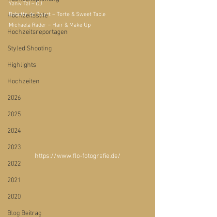
Yaniv Tal – DJ
Babette de Zwart – Torte & Sweet Table
Hochzeitsstile
Michaela Rader – Hair & Make Up
Hochzeitsreportagen
Styled Shooting
Highlights
Hochzeiten
2026
2025
2024
2023
https://www.flo-fotografie.de/
2022
2021
2020
Blog Beitrag